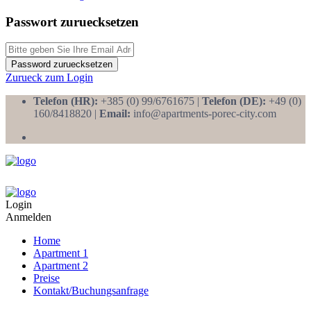
Passwort zuruecksetzen
Password zuruecksetzen
Zurueck zum Login
Telefon (HR):
+385 (0) 99/6761675 |
Telefon (DE):
+49 (0)
160/8418820 |
Email:
info@apartments-porec-city.com
Login
Anmelden
Home
Apartment 1
Apartment 2
Preise
Kontakt/Buchungsanfrage