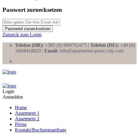
Passwort zuruecksetzen
Password zuruecksetzen
Zurueck zum Login
Telefon (HR):
+385 (0) 99/6761675 |
Telefon (DE):
+49 (0)
160/8418820 |
Email:
info@apartments-porec-city.com
Login
Anmelden
Home
Apartment 1
Apartment 2
Preise
Kontakt/Buchungsanfrage