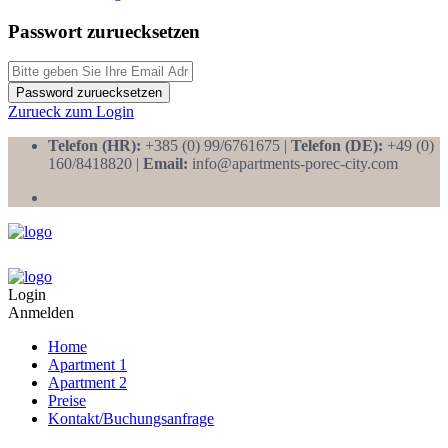
Passwort zuruecksetzen
Password zuruecksetzen
Zurueck zum Login
Telefon (HR):
+385 (0) 99/6761675 |
Telefon (DE):
+49 (0)
160/8418820 |
Email:
info@apartments-porec-city.com
Login
Anmelden
Home
Apartment 1
Apartment 2
Preise
Kontakt/Buchungsanfrage